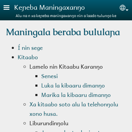
Aller au contenu principal
Keɲeba Maningaxanŋo
Se
Alu na n xa keɲeba maningaxanŋo nin a laado tulunŋo ke
Maningala beraba bululaɲa
Í nin sege
Kitaabo
Lamelo nin Kitaabu Karanŋo
Senesi
Luka la kibaaru dimanŋo
Marika la kibaaru dimanŋo
Xa kitaabo soto alu la telehonŋolu
xono husa.
Liburundinŋolu