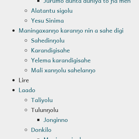
Jurumo dunta duniya to ɲa men
Alatantu sigolu
Yesu Sinima
Maningaxanŋo karanŋo nin a sahe digi
Sahedinŋolu
Karandigisahe
Yelema karandigisahe
Mali xanŋolu sahelanŋo
Lire
Laado
Taliyolu
Tulunŋolu
Jonginno
Donkilo