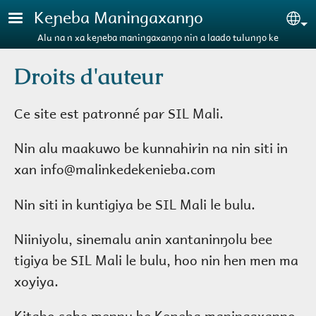
Aller au contenu principal
Keɲeba Maningaxanŋo
Se
Alu na n xa keɲeba maningaxanŋo nin a laado tulunŋo ke
Droits d'auteur
Ce site est patronné par SIL Mali.
Nin alu maakuwo be kunnahirin na nin siti in
xan info@malinkedekenieba.com
Nin siti in kuntigiya be SIL Mali le bulu.
Niiniyolu, sinemalu anin xantaninŋolu bee
tigiya be SIL Mali le bulu, hoo nin hen men ma
xoyiya.
Kitabo sahe mennu be Keɲeba maningaxanŋo