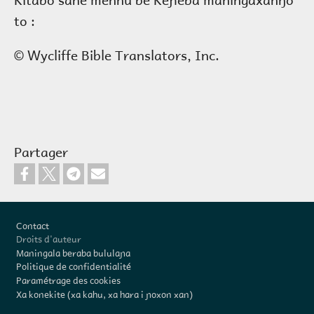
to :
© Wycliffe Bible Translators, Inc.
Partager
Pied de page
Contact
Droits d'auteur
Maningala beraba bululaɲa
Politique de confidentialité
Paramétrage des cookies
Xa konekite (xa kahu, xa hara i ɲoxon xan)