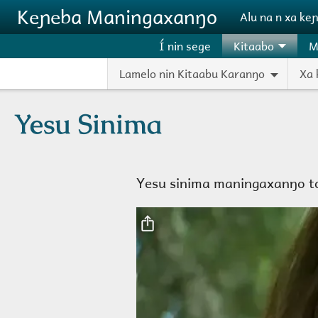
Aller au contenu principal
Keɲeba Maningaxanŋo
Alu na n xa ke
Í nin sege
Kitaabo
M
Lamelo nin Kitaabu Karanŋo
Xa 
Yesu Sinima
Yesu sinima maningaxanŋo t