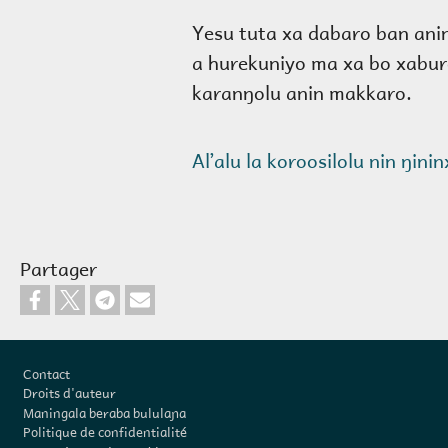
Yesu tuta xa dabaro ban ani
a hurekuniyo ma xa bo xabur
karanŋolu anin makkaro.
Alʼalu la koroosilolu nin ŋini
Partager
Pied de page
Contact
Droits d'auteur
Maningala beraba bululaɲa
Politique de confidentialité