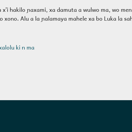
n xʼi hakilo ɲaxami, xa damuta a wulwo ma, wo men
o xono. Alu a la ɲalamaya mahele xa bo Luka la s
nxalolu ki n ma