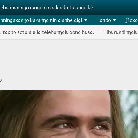
ɲeba maningaxanŋo nin a laado tulunŋo ke
aningaxanŋo karanŋo nin a sahe digi
Laado
Ɲoxo
kitaabo soto alu la telehonŋolu xono husa.
Liburundinŋolu
o