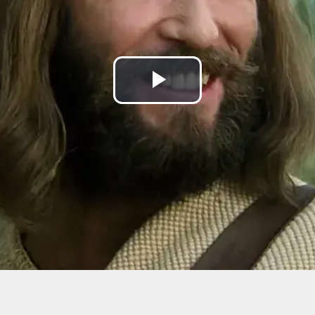
Lire
la
vidéo