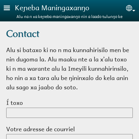
Aller au contenu principal
Keɲeba Maningaxanŋo
Se
Alu na n xa keɲeba maningaxanŋo nin a laado tulunŋo ke
Contact
Alu si bataxo ki no n ma kunnahirisilo men be
nin dugoma la. Alu maaku nte a la xʼalu toxo
ki n ma warante alu la Imeyili kunnahirinsilo,
ho nin a xa tara alu be ŋininxalo do kela anin
alu sago xa jaabo do soto.
Í toxo
Votre adresse de courriel