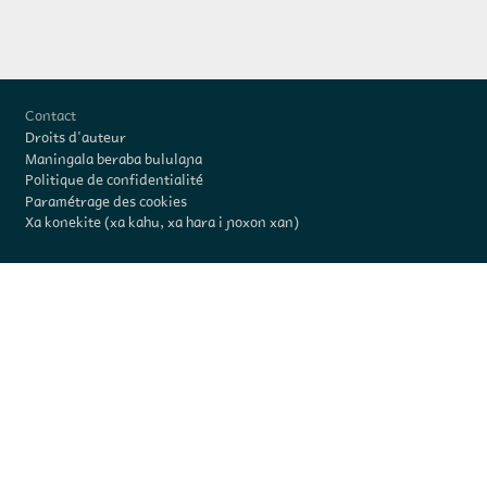
Pied de page
Contact
Droits d'auteur
Maningala beraba bululaɲa
Politique de confidentialité
Paramétrage des cookies
Xa konekite (xa kahu, xa hara i ɲoxon xan)