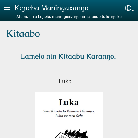
Aller au contenu principal
Keɲeba Maningaxanŋo
Se
Alu na n xa keɲeba maningaxanŋo nin a laado tulunŋo ke
Kitaabo
Lamelo nin Kitaabu Karanŋo.
Luka