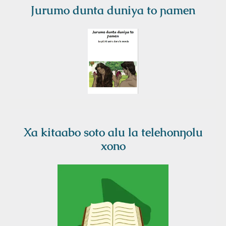
Jurumo dunta duniya to ɲamen
Xa kitaabo soto alu la telehonŋolu
xono