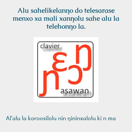
Alu sahelikelanŋo do telesarase
menxo xa mali xanŋolu sahe alu la
telehonŋo la.
Alʼalu la koroosilolu nin ŋininxalolu ki n ma