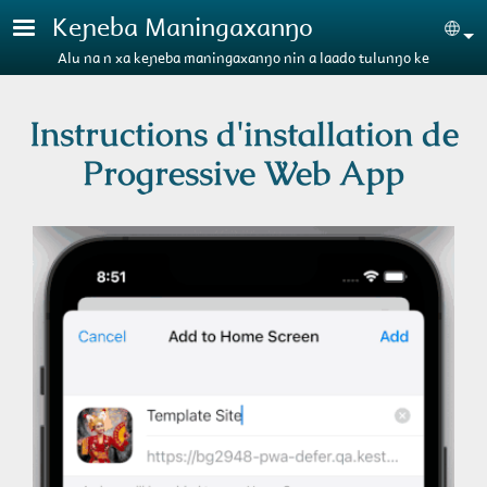
Aller au contenu principal
Keɲeba Maningaxanŋo
Se
Alu na n xa keɲeba maningaxanŋo nin a laado tulunŋo ke
Instructions d'installation de
Progressive Web App