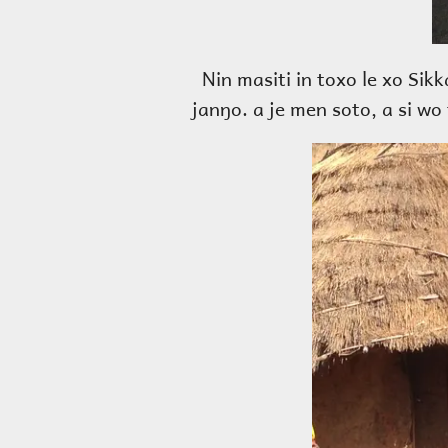
Nin masiti in toxo le xo Sik
janŋo. a je men soto, a si wo 