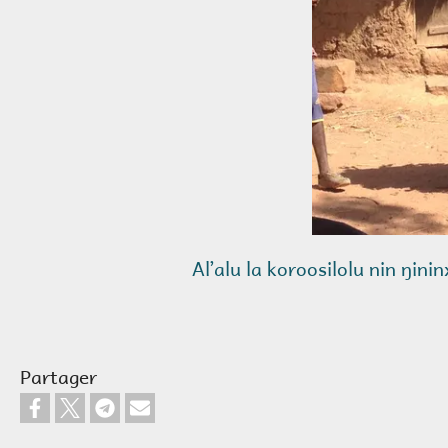
Alʼalu la koroosilolu nin ŋini
Partager