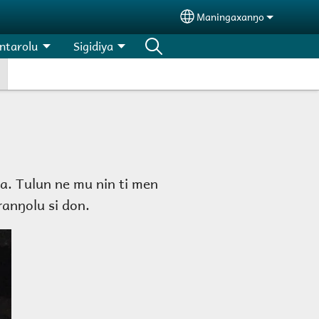
Maningaxanŋo
Select your language
ntarolu
Sigidiya
a. Tulun ne mu nin ti men
ranŋolu si don.