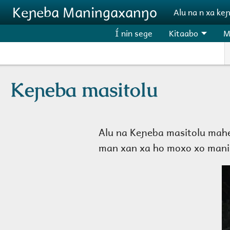
Aller au contenu principal
Keɲeba Maningaxanŋo
Alu na n xa ke
Í nin sege
Kitaabo
M
Keɲeba masitolu
Alu na Keɲeba masitolu mahel
man xan xa ho moxo xo maning