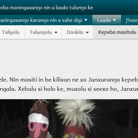
ɲeba maningaxanŋo nin a laado tulunŋo ke
aningaxanŋo karanŋo nin a sahe digi
Laado
Ɲoxo
Taliyolu
Tulunŋolu
Donkilo
Keɲeba masitolu
e. Nin masiti in be kilixan ne xo Janxuranŋo keɲeb
ala. Xebalu si holo ke, musolu si seexo ho, Janxu