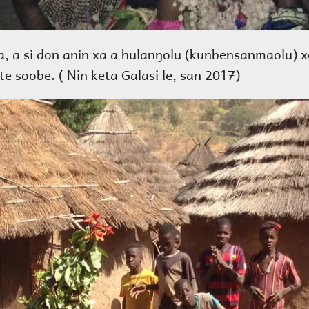
ka, a si don anin xa a hulanŋolu (kunbensanmaolu) 
te soobe. ( Nin keta Galasi le, san 2017)